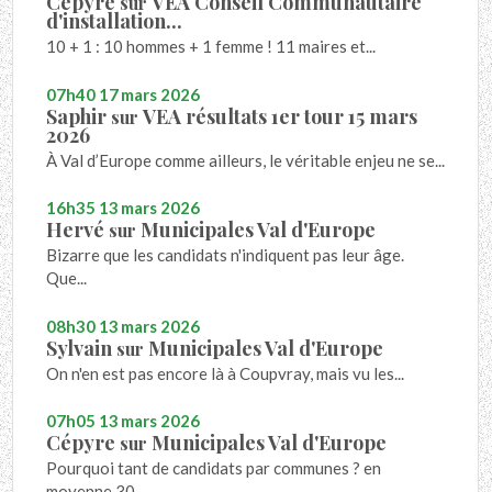
Cépyre
VEA Conseil Communautaire
sur
d'installation...
10 + 1 : 10 hommes + 1 femme ! 11 maires et...
07h40
17
mars 2026
Saphir
VEA résultats 1er tour 15 mars
sur
2026
À Val d’Europe comme ailleurs, le véritable enjeu ne se...
16h35
13
mars 2026
Hervé
Municipales Val d'Europe
sur
Bizarre que les candidats n'indiquent pas leur âge.
Que...
08h30
13
mars 2026
Sylvain
Municipales Val d'Europe
sur
On n'en est pas encore là à Coupvray, mais vu les...
07h05
13
mars 2026
Cépyre
Municipales Val d'Europe
sur
Pourquoi tant de candidats par communes ? en
moyenne 30,...