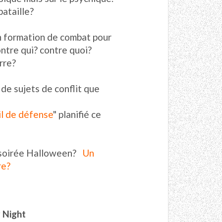
ataille?
n formation de combat pour
ntre qui? contre quoi?
rre?
 de sujets de conflit que
l de défense
" planifié ce
a soirée Halloween?
Un
re?
r Night