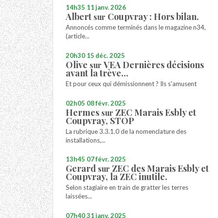
14h35
11
janv. 2026
Albert
Coupvray : Hors bilan.
sur
Annoncés comme terminés dans le magazine n34,
(article...
20h30
15
déc. 2025
Olive
VEA Dernières décisions
sur
avant la trève...
Et pour ceux qui démissionnent ? Ils s'amusent
02h05
08
févr. 2025
Hermes
ZEC Marais Esbly et
sur
Coupvray, STOP
La rubrique 3.3.1.0 de la nomenclature des
installations,...
13h45
07
févr. 2025
Gerard
ZEC des Marais Esbly et
sur
Coupvray, la ZEC inutile.
Selon stagiaire en train de gratter les terres
laissées...
07h40
31
janv. 2025