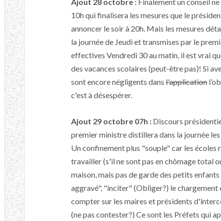
Ajout 28 octobre :
Finalement un conseil ne s
10h qui finalisera les mesures que le prési
annoncer le soir à 20h. Mais les mesures détai
la journée de Jeudi et transmises par le prem
effectives Vendredi 30 au matin, il est vrai q
des vacances scolaires (peut-être pas)! Si av
sont encore négligents dans
l'application
l’ob
c'est à désespérer.
Ajout 29 octobre 07h :
Discours présidentiel 
premier ministre distillera dans la journée le
Un confinement plus "souple" car les écoles r
travailler (s'il ne sont pas en chômage total o
maison, mais pas de garde des petits enfants 
aggravé", "inciter" (Obliger?) le chargement 
compter sur les maires et présidents d'interc
(ne pas contester?) Ce sont les Préfets qui a