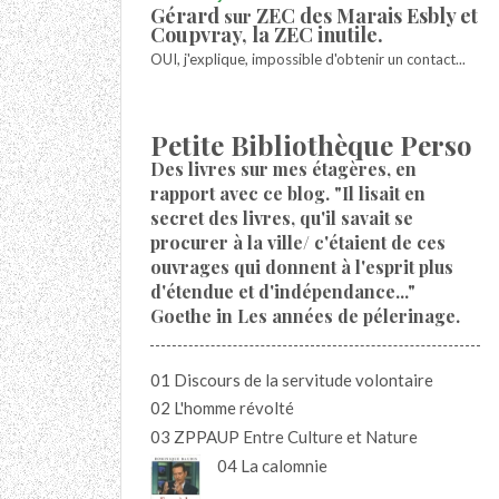
Gérard
ZEC des Marais Esbly et
sur
Coupvray, la ZEC inutile.
OUI, j'explique, impossible d'obtenir un contact...
Petite Bibliothèque Perso
Des livres sur mes étagères, en
rapport avec ce blog. "Il lisait en
secret des livres, qu'il savait se
procurer à la ville/ c'étaient de ces
ouvrages qui donnent à l'esprit plus
d'étendue et d'indépendance..."
Goethe in Les années de pélerinage.
01 Discours de la servitude volontaire
02 L'homme révolté
03 ZPPAUP Entre Culture et Nature
04 La calomnie