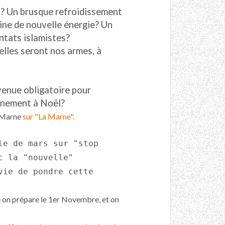
in? Un brusque refroidissement
ine de nouvelle énergie? Un
ntats islamistes?
lles seront nos armes, à
venue obligatoire pour
finement à Noël?
t Marne
sur "La Marne"
.
le de mars sur "stop
c la "nouvelle"
vie de pondre cette
e on prépare le 1er Novembre, et on