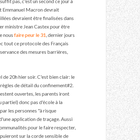
uffit pas, c'est un second ce jour à
dent Emmanuel Macron devrait
llées devraient être finalisées dans
ier ministre Jean Castex pour être
ue nous
faire peur le 31
, dernier jours
ec tout ce protocole des Français
servance des mesures barrières,
de 20h hier soir. C'est bien clair: le
s règles de détail du confinement#2.
estent ouvertes, les parents iront
u partiel) donc pas d'école à la
par les personnes "à risque
d'une application de traçage. Aussi
ommunalités pour le faire respecter,
ppuieront sur la corde sensible de