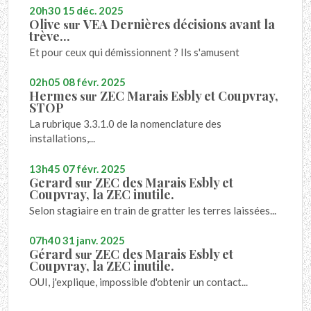
20h30
15
déc. 2025
Olive
VEA Dernières décisions avant la
sur
trève...
Et pour ceux qui démissionnent ? Ils s'amusent
02h05
08
févr. 2025
Hermes
ZEC Marais Esbly et Coupvray,
sur
STOP
La rubrique 3.3.1.0 de la nomenclature des
installations,...
13h45
07
févr. 2025
Gerard
ZEC des Marais Esbly et
sur
Coupvray, la ZEC inutile.
Selon stagiaire en train de gratter les terres laissées...
07h40
31
janv. 2025
Gérard
ZEC des Marais Esbly et
sur
Coupvray, la ZEC inutile.
OUI, j'explique, impossible d'obtenir un contact...