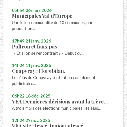
05h54
06
mars 2026
Municipales Val d'Europe
Une intercommunalité de 10 communes, une
population...
17h49
21
janv. 2026
Poltron et faux pas
« Et si on se rencontrait ? » Début du...
14h24
11
janv. 2026
Coupvray : Hors bilan.
Les élus de Coupvray tentent un complément
publicitaire...
06h22
18
déc. 2025
VEA Dernières décisions avant la trève...
À trois mois des élections municipales, les élus...
12h24
29
nov. 2025
VEA site : tracé, toujours tracé.