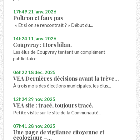
17h49
21
janv. 2026
Poltron et faux pas
« Et si on se rencontrait ? » Début du...
14h24
11
janv. 2026
Coupvray : Hors bilan.
Les élus de Coupvray tentent un complément
publicitaire...
06h22
18
déc. 2025
VEA Dernières décisions avant la trève...
À trois mois des élections municipales, les élus...
12h24
29
nov. 2025
VEA site : tracé, toujours tracé.
Petite visite sur le site de la Communauté...
07h41
28
nov. 2025
Une page de vigilance citoyenne et
écologique –...