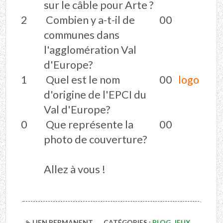
sur le câble pour Arte ?
2
Combien y a-t-il de
00
communes dans
l'agglomération Val
d'Europe?
1
Quel est le nom
00
logo
d'origine de l'EPCI du
Val d'Europe?
0
Que représente la
00
photo de couverture?
Allez à vous !
LIEN PERMANENT
CATÉGORIES :
BLOG
,
JEUX