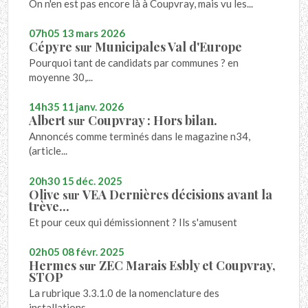
On n'en est pas encore là à Coupvray, mais vu les...
07h05
13
mars 2026
Cépyre
Municipales Val d'Europe
sur
Pourquoi tant de candidats par communes ? en
moyenne 30,...
14h35
11
janv. 2026
Albert
Coupvray : Hors bilan.
sur
Annoncés comme terminés dans le magazine n34,
(article...
20h30
15
déc. 2025
Olive
VEA Dernières décisions avant la
sur
trève...
Et pour ceux qui démissionnent ? Ils s'amusent
02h05
08
févr. 2025
Hermes
ZEC Marais Esbly et Coupvray,
sur
STOP
La rubrique 3.3.1.0 de la nomenclature des
installations,...