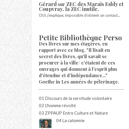
Gérard
ZEC des Marais Esbly et
sur
Coupvray, la ZEC inutile.
OUI, j'explique, impossible d'obtenir un contact...
Petite Bibliothèque Perso
Des livres sur mes étagères, en
rapport avec ce blog. "Il lisait en
secret des livres, qu'il savait se
procurer à la ville/ c'étaient de ces
ouvrages qui donnent à l'esprit plus
d'étendue et d'indépendance..."
Goethe in Les années de pélerinage.
01 Discours de la servitude volontaire
02 L'homme révolté
03 ZPPAUP Entre Culture et Nature
04 La calomnie