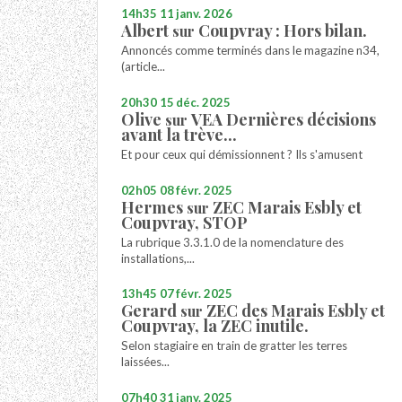
14h35
11
janv. 2026
Albert
Coupvray : Hors bilan.
sur
Annoncés comme terminés dans le magazine n34,
(article...
20h30
15
déc. 2025
Olive
VEA Dernières décisions
sur
avant la trève...
Et pour ceux qui démissionnent ? Ils s'amusent
02h05
08
févr. 2025
Hermes
ZEC Marais Esbly et
sur
Coupvray, STOP
La rubrique 3.3.1.0 de la nomenclature des
installations,...
13h45
07
févr. 2025
Gerard
ZEC des Marais Esbly et
sur
Coupvray, la ZEC inutile.
Selon stagiaire en train de gratter les terres
laissées...
07h40
31
janv. 2025