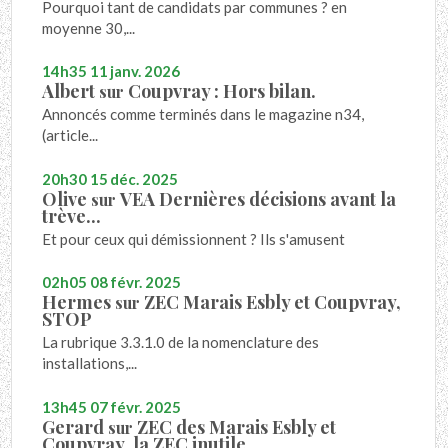
Pourquoi tant de candidats par communes ? en
moyenne 30,...
14h35
11
janv. 2026
Albert
Coupvray : Hors bilan.
sur
Annoncés comme terminés dans le magazine n34,
(article...
20h30
15
déc. 2025
Olive
VEA Dernières décisions avant la
sur
trève...
Et pour ceux qui démissionnent ? Ils s'amusent
02h05
08
févr. 2025
Hermes
ZEC Marais Esbly et Coupvray,
sur
STOP
La rubrique 3.3.1.0 de la nomenclature des
installations,...
13h45
07
févr. 2025
Gerard
ZEC des Marais Esbly et
sur
Coupvray, la ZEC inutile.