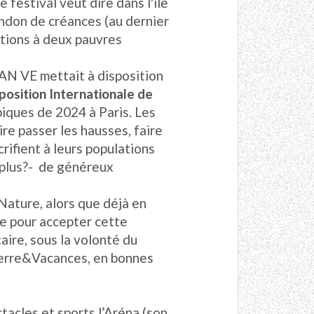
 festival veut dire dans l'ile
andon de créances (au dernier
tions à deux pauvres
SAN VE mettait à disposition
position Internationale de
piques de 2024 à Paris. Les
ire passer les hausses, faire
crifient à leurs populations
 plus?- de généreux
 Nature, alors que déjà en
ue pour accepter cette
aire, sous la volonté du
ierre&Vacances, en bonnes
tacles et sports l’Aréna (son