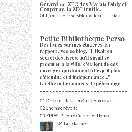
Gérard
ZEC des Marais Esbly et
sur
Coupvray, la ZEC inutile.
OUI, j'explique, impossible d'obtenir un contact...
Petite Bibliothèque Perso
Des livres sur mes étagères, en
rapport avec ce blog. "Il lisait en
secret des livres, qu'il savait se
procurer à la ville/ c'étaient de ces
ouvrages qui donnent à l'esprit plus
d'étendue et d'indépendance..."
Goethe in Les années de pélerinage.
01 Discours de la servitude volontaire
02 L'homme révolté
03 ZPPAUP Entre Culture et Nature
04 La calomnie