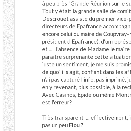
à peu près "Grande Réunion sur le suj
Tout y était la grande salle de comi
Descrouet assisté du premier vice-p
directeurs de Epafrance accompagné
encore celui du maire de Coupvray- 
président d'Epafrance), d'un représen
et ... l'absence de Madame le maire 
paraitre surprenante cette situation
juste un sentiment
, je me suis prom
de quoi il s'agit, confiant dans les 
n'ai pas capturé l'info, pas imprimé, 
en y revenant, plus possible, à la r
Avec Casinos, Epide ou même Montry 
est l'erreur?
Très transparent ... effectivement, il
pas un peu
Flou ?