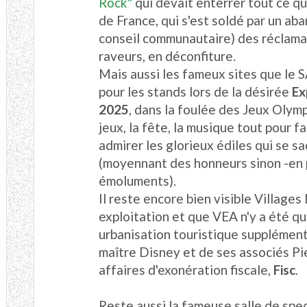
Rock"
qui devait enterrer tout ce que
de France, qui s'est soldé par un ab
conseil communautaire) des réclama
raveurs, en déconfiture.
Mais aussi les fameux sites que le 
pour les stands lors de la désirée
Ex
2025
, dans la foulée des Jeux Olym
jeux, la fête, la musique tout pour fa
admirer les glorieux édiles qui se sa
(moyennant des honneurs sinon -en
émoluments).
Il reste encore bien visible Villages
exploitation et que VEA n'y a été q
urbanisation touristique supplément
maître Disney et de ses associés P
affaires d'exonération fiscale,
Fisc
.
Reste aussi la fameuse salle de spec