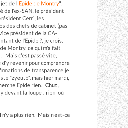
et de l'
Epide de Montry
".
té de l'ex-SAN, le président
résident Cerri, les
s des chefs de cabinet (pas
vice président de la CA-
tant de l'Epide ?, je crois,
de Montry, ce qui m'a fait
. Mais c'est passé vite,
is d'y revenir pour comprendre
affirmations de transparence je
juste "zyeuté", mais hier mardi,
echerche Epide rien!
Chut ,
devant la loupe ! rien, où
 n'y a plus rien. Mais n'est-ce