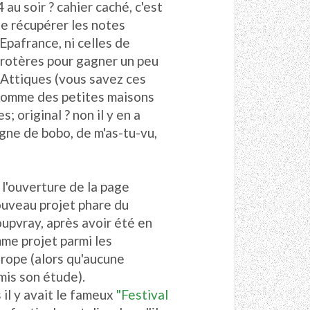
 au soir ? cahier caché, c'est
 de récupérer les notes
Epafrance, ni celles de
crotères pour gagner un peu
Attiques (vous savez ces
comme des petites maisons
; original ? non il y en a
gne de bobo, de m'as-tu-vu,
 l'ouverture de la page
ouveau projet phare du
oupvray
, après avoir été en
me projet parmi les
urope (alors qu'aucune
rmis son étude).
 il y avait le fameux
"Festival