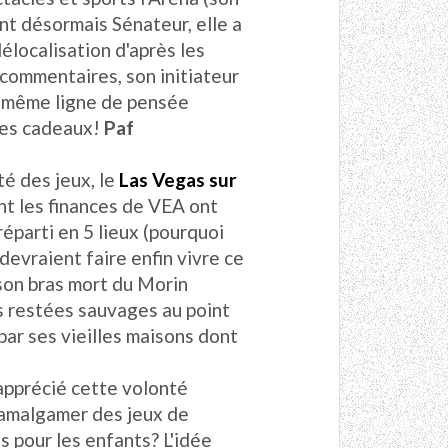
ent désormais Sénateur, elle a
localisation d'après les
 commentaires, son initiateur
la même ligne de pensée
 les cadeaux!
Paf
té des jeux, le
Las Vegas sur
dont les finances de VEA ont
éparti en 5 lieux (pourquoi
 devraient faire enfin vivre ce
son bras mort du Morin
es restées sauvages au point
 par ses vieilles maisons dont
 apprécié cette volonté
'amalgamer des jeux de
s pour les enfants? L'idée