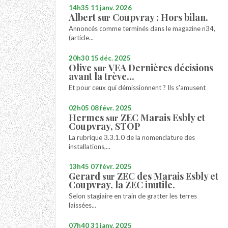
14h35
11
janv. 2026
Albert
Coupvray : Hors bilan.
sur
Annoncés comme terminés dans le magazine n34,
(article...
20h30
15
déc. 2025
Olive
VEA Dernières décisions
sur
avant la trève...
Et pour ceux qui démissionnent ? Ils s'amusent
02h05
08
févr. 2025
Hermes
ZEC Marais Esbly et
sur
Coupvray, STOP
La rubrique 3.3.1.0 de la nomenclature des
installations,...
13h45
07
févr. 2025
Gerard
ZEC des Marais Esbly et
sur
Coupvray, la ZEC inutile.
Selon stagiaire en train de gratter les terres
laissées...
07h40
31
janv. 2025