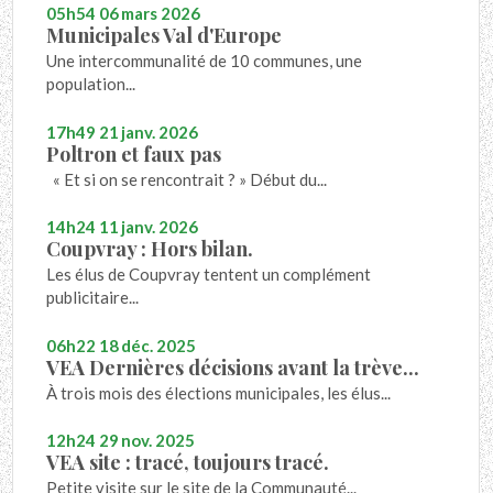
05h54
06
mars 2026
Municipales Val d'Europe
Une intercommunalité de 10 communes, une
population...
17h49
21
janv. 2026
Poltron et faux pas
« Et si on se rencontrait ? » Début du...
14h24
11
janv. 2026
Coupvray : Hors bilan.
Les élus de Coupvray tentent un complément
publicitaire...
06h22
18
déc. 2025
VEA Dernières décisions avant la trève...
À trois mois des élections municipales, les élus...
12h24
29
nov. 2025
VEA site : tracé, toujours tracé.
Petite visite sur le site de la Communauté...