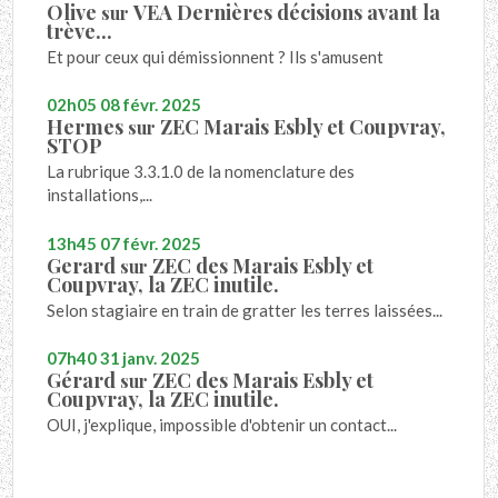
Olive
VEA Dernières décisions avant la
sur
trève...
Et pour ceux qui démissionnent ? Ils s'amusent
02h05
08
févr. 2025
Hermes
ZEC Marais Esbly et Coupvray,
sur
STOP
La rubrique 3.3.1.0 de la nomenclature des
installations,...
13h45
07
févr. 2025
Gerard
ZEC des Marais Esbly et
sur
Coupvray, la ZEC inutile.
Selon stagiaire en train de gratter les terres laissées...
07h40
31
janv. 2025
Gérard
ZEC des Marais Esbly et
sur
Coupvray, la ZEC inutile.
OUI, j'explique, impossible d'obtenir un contact...