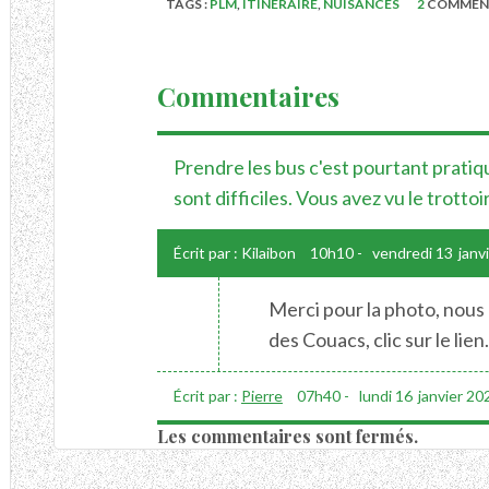
TAGS :
PLM
,
ITINÉRAIRE
,
NUISANCES
2
COMMEN
Commentaires
Prendre les bus c'est pourtant pratiqu
sont difficiles. Vous avez vu le trott
Écrit par :
Kilaibon
10h10
-
vendredi 13
janv
Merci pour la photo, nous 
des Couacs, clic sur le lien
Écrit par :
Pierre
07h40
-
lundi 16
janvier 20
Les commentaires sont fermés.