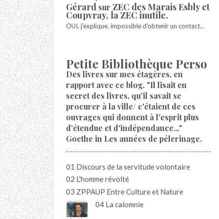
Gérard
ZEC des Marais Esbly et
sur
Coupvray, la ZEC inutile.
OUI, j'explique, impossible d'obtenir un contact...
Petite Bibliothèque Perso
Des livres sur mes étagères, en
rapport avec ce blog. "Il lisait en
secret des livres, qu'il savait se
procurer à la ville/ c'étaient de ces
ouvrages qui donnent à l'esprit plus
d'étendue et d'indépendance..."
Goethe in Les années de pélerinage.
01 Discours de la servitude volontaire
02 L'homme révolté
03 ZPPAUP Entre Culture et Nature
04 La calomnie