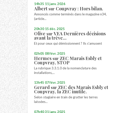
14h35
11
janv. 2026
Albert
Coupvray : Hors bilan.
sur
Annoncés comme terminés dans le magazine n34,
(article...
20h30
15
déc. 2025
Olive
VEA Dernières décisions
sur
avant la trève...
Et pour ceux qui démissionnent ? Ils s'amusent
02h05
08
févr. 2025
Hermes
ZEC Marais Esbly et
sur
Coupvray, STOP
La rubrique 3.3.1.0 de la nomenclature des
installations,...
13h45
07
févr. 2025
Gerard
ZEC des Marais Esbly et
sur
Coupvray, la ZEC inutile.
Selon stagiaire en train de gratter les terres
laissées...
07h40
31
janv. 2025