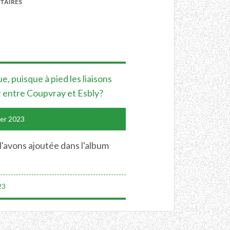
TAIRES
e, puisque à pied les liaisons
oir entre Coupvray et Esbly?
ier 2023
l'avons ajoutée dans l'album
.
23