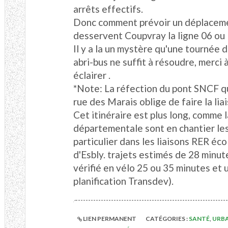
arrêts effectifs.
Donc comment prévoir un déplacemen
desservent Coupvray la ligne 06 ou 
Il y a la un mystère qu'une tournée d
abri-bus ne suffit à résoudre, merci 
éclairer .
*Note: La réfection du pont SNCF qu
rue des Marais oblige de faire la lia
Cet itinéraire est plus long, comme 
départementale sont en chantier les
particulier dans les liaisons RER éc
d'Esbly. trajets estimés de 28 minu
vérifié en vélo 25 ou 35 minutes et 
planification Transdev).
LIEN PERMANENT
CATÉGORIES :
SANTÉ
,
URB