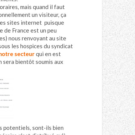
oraires, mais quand il faut
nnellement un visiteur, ça
les sites internet puisque
Ile de France est un peu
res) nous renvoyant au site
 sous les hospices du syndicat
 notre secteur
qui en est
n sera bientôt soumis aux
.
s potentiels, sont-ils bien