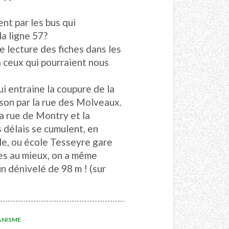
t par les bus qui
la ligne 57?
e lecture des fiches dans les
à ceux qui pourraient nous
i entraine la coupure de la
ison par la rue des Molveaux.
la rue de Montry et la
 délais se cumulent, en
ole, ou école Tesseyre gare
tes au mieux, on a même
un dénivelé de 98 m ! (sur
ANISME