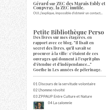
Gérard
ZEC des Marais Esbly et
sur
Coupvray, la ZEC inutile.
OUI, j'explique, impossible d'obtenir un contact...
Petite Bibliothèque Perso
Des livres sur mes étagères, en
rapport avec ce blog. "Il lisait en
secret des livres, qu'il savait se
procurer à la ville/ c'étaient de ces
ouvrages qui donnent à l'esprit plus
d'étendue et d'indépendance..."
Goethe in Les années de pélerinage.
01 Discours de la servitude volontaire
02 L'homme révolté
03 ZPPAUP Entre Culture et Nature
04 La calomnie