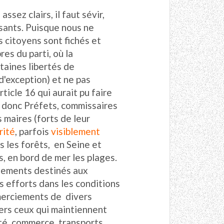
ssez clairs, il faut sévir,
ssants. Puisque nous ne
 citoyens sont fichés et
es du parti, où la
taines libertés de
d'exception) et ne pas
ticle 16 qui aurait pu faire
t donc Préfets, commissaires
 maires (forts de leur
rité
, parfois
visiblement
s les forêts, en Seine et
s, en bord de mer les plages.
sements destinés aux
s efforts dans les conditions
emerciements de divers
vers ceux qui maintiennent
ité, commerce, transports,