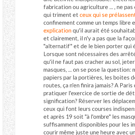
fabrication ou agriculture ... , ne pa
qui triment et
ceux qui se prélassen
confinement comme un temps libre e
explication
qu'il aurait été souhaita
et clairement, il n'y a pas que la fa
"alternatif" et de le bien porter qui 
Lorsque sont nécessaires des arrêt
qu'il ne faut pas cracher au sol, jete
masques, ... on se pose la question: m
papiers par la portières, les boites 
routes, ça n'en finira jamais? A Paris
pratiquer l'exercice de sortie de dé
signification? Réserver les déplace
ceux qui font leurs courses indispens
et après 19 soit "à l'ombre" les mas
suffisamment disponibles pour les im
courir même juste une heure avec un