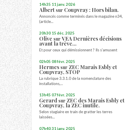
14h35
11
janv. 2026
Albert
Coupvray : Hors bilan.
sur
Annoncés comme terminés dans le magazine n34,
(article...
20h30
15
déc. 2025
Olive
VEA Dernières décisions
sur
avant la trève...
Et pour ceux qui démissionnent ? Ils s'amusent
02h05
08
févr. 2025
Hermes
ZEC Marais Esbly et
sur
Coupvray, STOP
La rubrique 3.3.1.0 de la nomenclature des
installations,...
13h45
07
févr. 2025
Gerard
ZEC des Marais Esbly et
sur
Coupvray, la ZEC inutile.
Selon stagiaire en train de gratter les terres
laissées...
07h40
31
janv. 2025