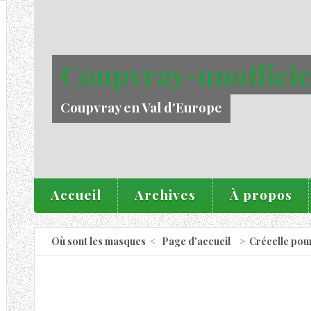
Coupvray-unofficie
Coupvray en Val d'Europe
Accueil
Archives
À propos
Où sont les masques
Page d'accueil
Crécelle pou