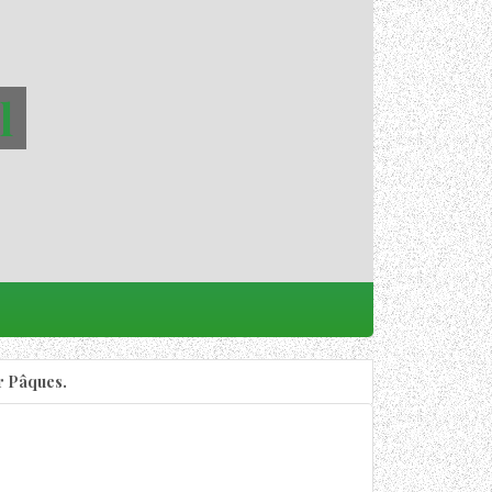
l
r Pâques.