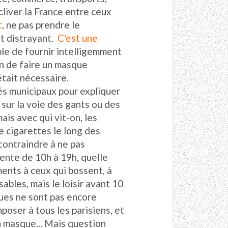
s cliver la France entre ceux
t
, ne pas prendre le
t distrayant.
C'est une
ble de fournir intelligemment
çon de faire un masque
était nécessaire.
és municipaux pour expliquer
r sur la voie des gants ou des
ais avec qui vit-on, les
de cigarettes le long des
 contraindre à ne pas
tente de 10h à 19h, quelle
ments à ceux qui bossent, à
ables, mais le loisir avant 10
ques ne sont pas encore
poser à tous les parisiens, et
 masque... Mais question