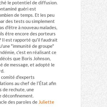
ché le potentiel de diffusion.
ontaminé guéri est
ombien de temps. Et les peu
 par des tests ou simplement
as d'être à nouveau malades,
ls être encore des porteurs
Il est rapporté qu'il faudrait
qu'une "immunité de groupe"
ndémie, c'est en réalisant ce
 décès que Boris Johnson,
gé de message, et adopté le
rd.
n comité d'experts
tions au chef de l’État afin
s de rechute, une
e déconfinement.
cle des paroles de
Juliette