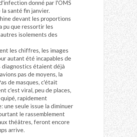
 d'infection donné par l'OMS
la santé fin janvier.
Chine devant les proportions
a pu que ressortir les
 autres isolements des
nt les chiffres, les images
our autant été incapables de
s diagnostics étaient déjà
n'avions pas de moyens, la
Pas de masques, c'était
nt c'est viral, peu de places,
équipé, rapidement
e: une seule issue la diminuer
 Pourtant le rassemblement
 aux théâtres, feront encore
mps arrive.