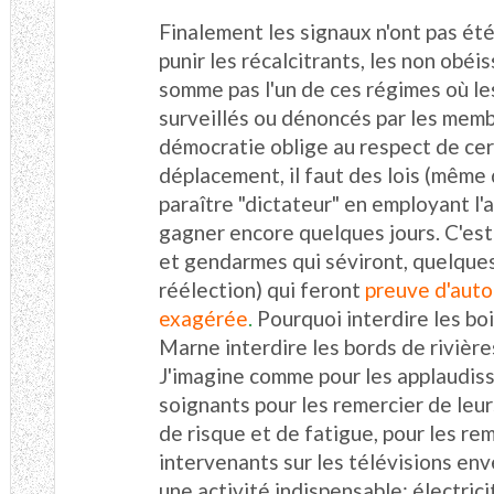
Finalement les signaux n'ont pas été a
punir les récalcitrants, les non obéi
somme pas l'un de ces régimes où les
surveillés ou dénoncés par les membr
démocratie oblige au respect de cer
déplacement, il faut des lois (même 
paraître "dictateur" en employant l'ar
gagner encore quelques jours. C'es
et gendarmes qui séviront, quelques
réélection) qui feront
preuve d'auto
exagérée
.
Pourquoi interdire les boi
Marne interdire les bords de rivière
J'imagine comme pour les applaudis
soignants pour les remercier de leur
de risque et de fatigue, pour les r
intervenants sur les télévisions en
une activité indispensable: électric