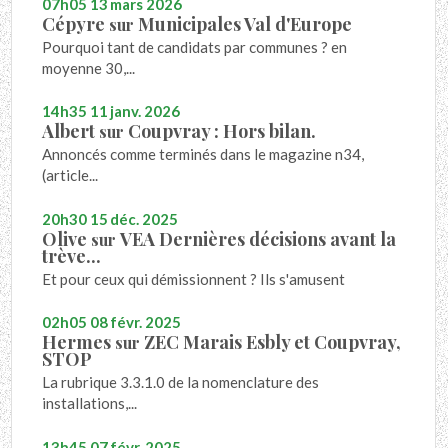
07h05
13
mars 2026
Cépyre
Municipales Val d'Europe
sur
Pourquoi tant de candidats par communes ? en
moyenne 30,...
14h35
11
janv. 2026
Albert
Coupvray : Hors bilan.
sur
Annoncés comme terminés dans le magazine n34,
(article...
20h30
15
déc. 2025
Olive
VEA Dernières décisions avant la
sur
trève...
Et pour ceux qui démissionnent ? Ils s'amusent
02h05
08
févr. 2025
Hermes
ZEC Marais Esbly et Coupvray,
sur
STOP
La rubrique 3.3.1.0 de la nomenclature des
installations,...
13h45
07
févr. 2025