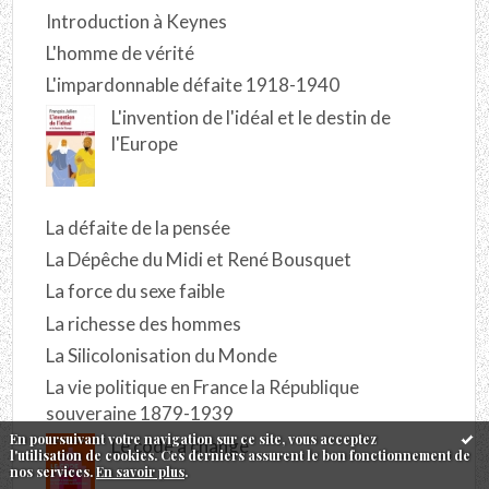
Introduction à Keynes
L'homme de vérité
L'impardonnable défaite 1918-1940
L'invention de l'idéal et le destin de
l'Europe
La défaite de la pensée
La Dépêche du Midi et René Bousquet
La force du sexe faible
La richesse des hommes
La Silicolonisation du Monde
La vie politique en France la République
souveraine 1879-1939
En poursuivant votre navigation sur ce site, vous acceptez
Le code a changé
l'utilisation de cookies. Ces derniers assurent le bon fonctionnement de
nos services.
En savoir plus
.