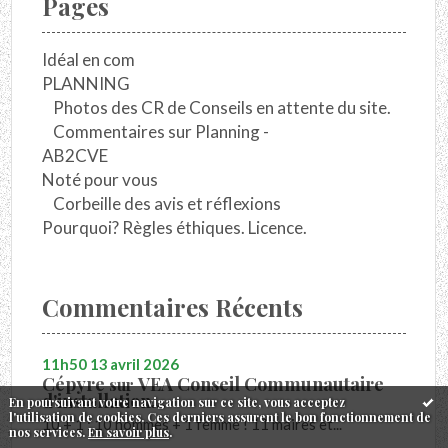
Pages
Idéal en com
PLANNING
Photos des CR de Conseils en attente du site.
Commentaires sur Planning -
AB2CVE
Noté pour vous
Corbeille des avis et réflexions
Pourquoi? Règles éthiques. Licence.
Commentaires Récents
11h50
13
avril 2026
Cépyre
VEA Conseil Communautaire
sur
d'installation...
En poursuivant votre navigation sur ce site, vous acceptez
l'utilisation de cookies. Ces derniers assurent le bon fonctionnement de
10 + 1 : 10 hommes + 1 femme ! 11 maires et...
nos services.
En savoir plus
.