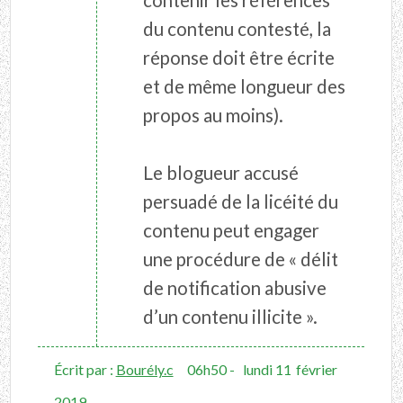
contenir les références
du contenu contesté, la
réponse doit être écrite
et de même longueur des
propos au moins).
Le blogueur accusé
persuadé de la licéité du
contenu peut engager
une procédure de « délit
de notification abusive
d’un contenu illicite ».
Écrit par :
Bourély.c
06h50
-
lundi 11
février
2019