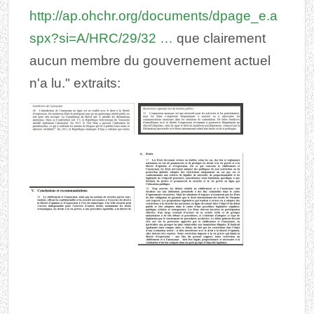
http://
ap.ohchr.org/documents/dpag
e_e.a
spx?si=A/HRC/29/32
…
que clairement
aucun membre du gouvernement actuel
n'a lu." extraits: