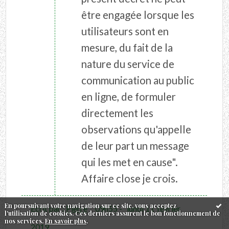
être engagée lorsque les
utilisateurs sont en
mesure, du fait de la
nature du service de
communication au public
en ligne, de formuler
directement les
observations qu'appelle
de leur part un message
qui les met en cause".
Affaire close je crois.
En poursuivant votre navigation sur ce site, vous acceptez
Écrit par :
Pierre
09h55
-
lundi 11
février
l'utilisation de cookies. Ces derniers assurent le bon fonctionnement de
nos services.
En savoir plus
.
2019