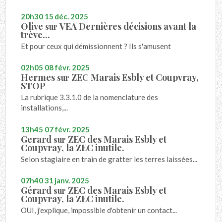
20h30
15
déc. 2025
Olive
VEA Dernières décisions avant la
sur
trève...
Et pour ceux qui démissionnent ? Ils s'amusent
02h05
08
févr. 2025
Hermes
ZEC Marais Esbly et Coupvray,
sur
STOP
La rubrique 3.3.1.0 de la nomenclature des
installations,...
13h45
07
févr. 2025
Gerard
ZEC des Marais Esbly et
sur
Coupvray, la ZEC inutile.
Selon stagiaire en train de gratter les terres laissées...
07h40
31
janv. 2025
Gérard
ZEC des Marais Esbly et
sur
Coupvray, la ZEC inutile.
OUI, j'explique, impossible d'obtenir un contact...