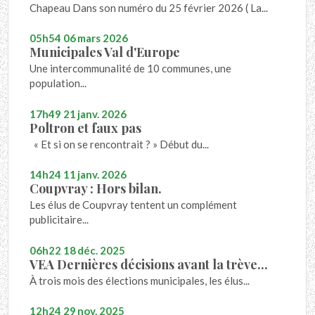
Chapeau Dans son numéro du 25 février 2026 ( La...
05h54
06
mars 2026
Municipales Val d'Europe
Une intercommunalité de 10 communes, une
population...
17h49
21
janv. 2026
Poltron et faux pas
« Et si on se rencontrait ? » Début du...
14h24
11
janv. 2026
Coupvray : Hors bilan.
Les élus de Coupvray tentent un complément
publicitaire...
06h22
18
déc. 2025
VEA Dernières décisions avant la trève...
À trois mois des élections municipales, les élus...
12h24
29
nov. 2025