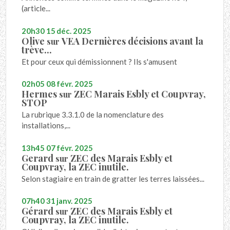
(article...
20h30
15
déc. 2025
Olive
VEA Dernières décisions avant la
sur
trève...
Et pour ceux qui démissionnent ? Ils s'amusent
02h05
08
févr. 2025
Hermes
ZEC Marais Esbly et Coupvray,
sur
STOP
La rubrique 3.3.1.0 de la nomenclature des
installations,...
13h45
07
févr. 2025
Gerard
ZEC des Marais Esbly et
sur
Coupvray, la ZEC inutile.
Selon stagiaire en train de gratter les terres laissées...
07h40
31
janv. 2025
Gérard
ZEC des Marais Esbly et
sur
Coupvray, la ZEC inutile.