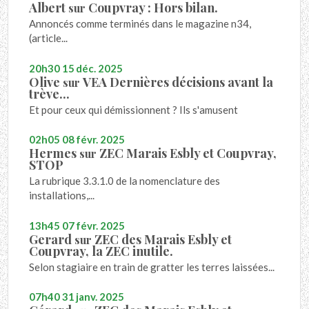
Albert
Coupvray : Hors bilan.
sur
Annoncés comme terminés dans le magazine n34,
(article...
20h30
15
déc. 2025
Olive
VEA Dernières décisions avant la
sur
trève...
Et pour ceux qui démissionnent ? Ils s'amusent
02h05
08
févr. 2025
Hermes
ZEC Marais Esbly et Coupvray,
sur
STOP
La rubrique 3.3.1.0 de la nomenclature des
installations,...
13h45
07
févr. 2025
Gerard
ZEC des Marais Esbly et
sur
Coupvray, la ZEC inutile.
Selon stagiaire en train de gratter les terres laissées...
07h40
31
janv. 2025