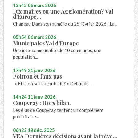
13h42
06
mars 2026
Dix maires ou une Agglomération? Val
d'Europe...
Chapeau Dans son numéro du 25 février 2026 ( La...
05h54
06
mars 2026
Municipales Val d'Europe
Une intercommunalité de 10 communes, une
population...
17h49
21
janv. 2026
Poltron et faux pas
« Et si on se rencontrait ? » Début du...
14h24
11
janv. 2026
Coupvray : Hors bilan.
Les élus de Coupvray tentent un complément
publicitaire...
06h22
18
déc. 2025
VEA Dernières décisions avant la trève...