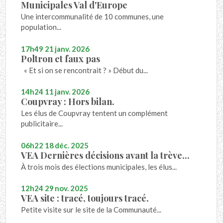
Municipales Val d'Europe
Une intercommunalité de 10 communes, une
population...
17h49
21
janv. 2026
Poltron et faux pas
« Et si on se rencontrait ? » Début du...
14h24
11
janv. 2026
Coupvray : Hors bilan.
Les élus de Coupvray tentent un complément
publicitaire...
06h22
18
déc. 2025
VEA Dernières décisions avant la trève...
À trois mois des élections municipales, les élus...
12h24
29
nov. 2025
VEA site : tracé, toujours tracé.
Petite visite sur le site de la Communauté...