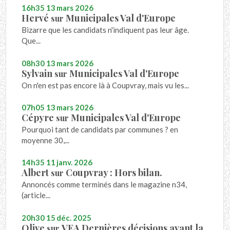
16h35
13
mars 2026
Hervé
Municipales Val d'Europe
sur
Bizarre que les candidats n'indiquent pas leur âge.
Que...
08h30
13
mars 2026
Sylvain
Municipales Val d'Europe
sur
On n'en est pas encore là à Coupvray, mais vu les...
07h05
13
mars 2026
Cépyre
Municipales Val d'Europe
sur
Pourquoi tant de candidats par communes ? en
moyenne 30,...
14h35
11
janv. 2026
Albert
Coupvray : Hors bilan.
sur
Annoncés comme terminés dans le magazine n34,
(article...
20h30
15
déc. 2025
Olive
VEA Dernières décisions avant la
sur