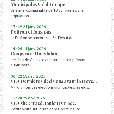
Municipales Val d'Europe
Une intercommunalité de 10 communes, une
population...
17h49
21
janv. 2026
Poltron et faux pas
« Et si on se rencontrait ? » Début du...
14h24
11
janv. 2026
Coupvray : Hors bilan.
Les élus de Coupvray tentent un complément
publicitaire...
06h22
18
déc. 2025
VEA Dernières décisions avant la trève...
À trois mois des élections municipales, les élus...
12h24
29
nov. 2025
VEA site : tracé, toujours tracé.
Petite visite sur le site de la Communauté...