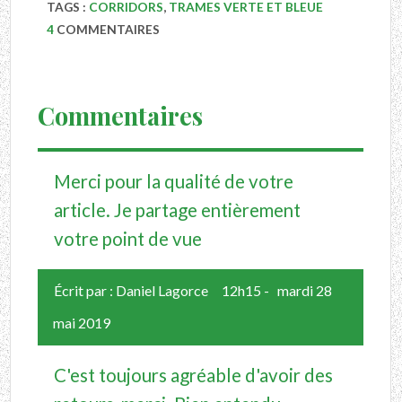
TAGS :
CORRIDORS
,
TRAMES VERTE ET BLEUE
4
COMMENTAIRES
Commentaires
Merci pour la qualité de votre
article. Je partage entièrement
votre point de vue
Écrit par :
Daniel Lagorce
12h15
-
mardi 28
mai 2019
C'est toujours agréable d'avoir des