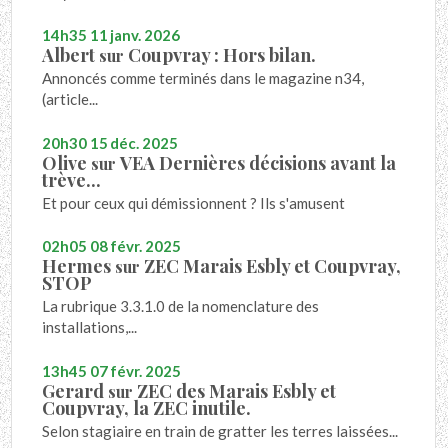
14h35
11
janv. 2026
Albert
Coupvray : Hors bilan.
sur
Annoncés comme terminés dans le magazine n34,
(article...
20h30
15
déc. 2025
Olive
VEA Dernières décisions avant la
sur
trève...
Et pour ceux qui démissionnent ? Ils s'amusent
02h05
08
févr. 2025
Hermes
ZEC Marais Esbly et Coupvray,
sur
STOP
La rubrique 3.3.1.0 de la nomenclature des
installations,...
13h45
07
févr. 2025
Gerard
ZEC des Marais Esbly et
sur
Coupvray, la ZEC inutile.
Selon stagiaire en train de gratter les terres laissées...