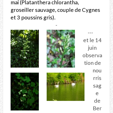
mai (Platanthera chlorantha,
groseiller sauvage, couple de Cygnes
et 3 poussins gris).
-
---
et le 14
juin
observa
tion de
nou
rris
sag
e
de
Ber