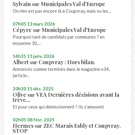
Sylvain
Municipales Val d'Europe
sur
On n'en est pas encore là à Coupvray, mais vu les...
07h05
13
mars 2026
Cépyre
Municipales Val d'Europe
sur
Pourquoi tant de candidats par communes ? en
moyenne 30,...
14h35
11
janv. 2026
Albert
Coupvray : Hors bilan.
sur
Annoncés comme terminés dans le magazine n34,
(article...
20h30
15
déc. 2025
Olive
VEA Dernières décisions avant la
sur
trève...
Et pour ceux qui démissionnent ? Ils s'amusent
02h05
08
févr. 2025
Hermes
ZEC Marais Esbly et Coupvray,
sur
STOP