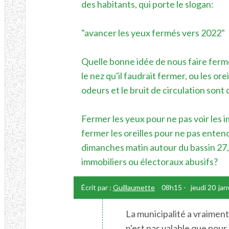
des habitants, qui porte le slogan:
"avancer les yeux fermés vers 2022"
Quelle bonne idée de nous faire ferme
le nez qu'il faudrait fermer, ou les orei
odeurs et le bruit de circulation sont
Fermer les yeux pour ne pas voir les i
fermer les oreilles pour ne pas enten
dimanches matin autour du bassin 27,
immobiliers ou électoraux abusifs?
Écrit par :
Guillaumette
08h15
-
jeudi 20
jan
La municipalité a vraiment
n'est pas valable que pour