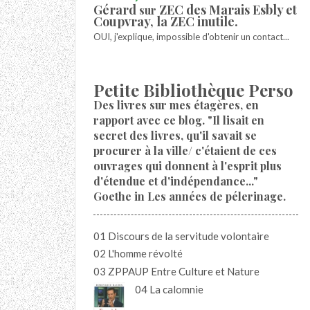
Gérard
ZEC des Marais Esbly et
sur
Coupvray, la ZEC inutile.
OUI, j'explique, impossible d'obtenir un contact...
Petite Bibliothèque Perso
Des livres sur mes étagères, en
rapport avec ce blog. "Il lisait en
secret des livres, qu'il savait se
procurer à la ville/ c'étaient de ces
ouvrages qui donnent à l'esprit plus
d'étendue et d'indépendance..."
Goethe in Les années de pélerinage.
01 Discours de la servitude volontaire
02 L'homme révolté
03 ZPPAUP Entre Culture et Nature
04 La calomnie