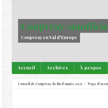
Coupvray-unofficie
Coupvray en Val d'Europe
Accueil
Archives
À propos
Conseil de Coupvray de fin d'année 2021
Page d'accu