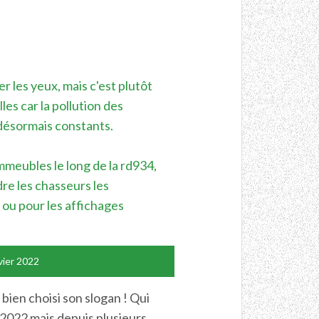
r les yeux, mais c'est plutôt
lles car la pollution des
 désormais constants.
mmeubles le long de la rd934,
dre les chasseurs les
 ou pour les affichages
vier 2022
 bien choisi son slogan ! Qui
 2022 mais depuis plusieurs