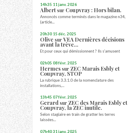
14h35
11
janv. 2026
Albert
Coupvray : Hors bilan.
sur
Annoncés comme terminés dans le magazine n34,
(article...
20h30
15
déc. 2025
Olive
VEA Dernières décisions
sur
avant la trève...
Et pour ceux qui démissionnent ? Ils s'amusent
02h05
08
févr. 2025
Hermes
ZEC Marais Esbly et
sur
Coupvray, STOP
La rubrique 3.3.1.0 de la nomenclature des
installations,...
13h45
07
févr. 2025
Gerard
ZEC des Marais Esbly et
sur
Coupvray, la ZEC inutile.
Selon stagiaire en train de gratter les terres
laissées...
07h40
31
janv. 2025