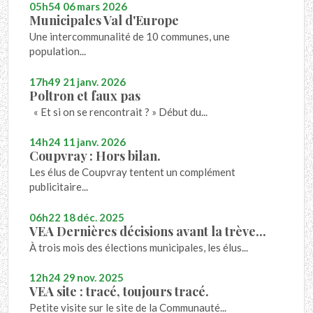
05h54
06
mars 2026
Municipales Val d'Europe
Une intercommunalité de 10 communes, une
population...
17h49
21
janv. 2026
Poltron et faux pas
« Et si on se rencontrait ? » Début du...
14h24
11
janv. 2026
Coupvray : Hors bilan.
Les élus de Coupvray tentent un complément
publicitaire...
06h22
18
déc. 2025
VEA Dernières décisions avant la trève...
À trois mois des élections municipales, les élus...
12h24
29
nov. 2025
VEA site : tracé, toujours tracé.
Petite visite sur le site de la Communauté...