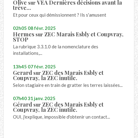
Olive
VEA Dernières décisions avant la
sur
trève...
Et pour ceux qui démissionnent ? Ils s'amusent
02h05
08
févr. 2025
Hermes
ZEC Marais Esbly et Coupvray,
sur
STOP
La rubrique 3.3.1.0 de la nomenclature des
installations,...
13h45
07
févr. 2025
Gerard
ZEC des Marais Esbly et
sur
Coupvray, la ZEC inutile.
Selon stagiaire en train de gratter les terres laissées...
07h40
31
janv. 2025
Gérard
ZEC des Marais Esbly et
sur
Coupvray, la ZEC inutile.
OUI, j'explique, impossible d'obtenir un contact...