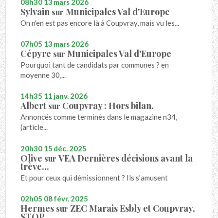
08h30
13
mars 2026
Sylvain
Municipales Val d'Europe
sur
On n'en est pas encore là à Coupvray, mais vu les...
07h05
13
mars 2026
Cépyre
Municipales Val d'Europe
sur
Pourquoi tant de candidats par communes ? en
moyenne 30,...
14h35
11
janv. 2026
Albert
Coupvray : Hors bilan.
sur
Annoncés comme terminés dans le magazine n34,
(article...
20h30
15
déc. 2025
Olive
VEA Dernières décisions avant la
sur
trève...
Et pour ceux qui démissionnent ? Ils s'amusent
02h05
08
févr. 2025
Hermes
ZEC Marais Esbly et Coupvray,
sur
STOP