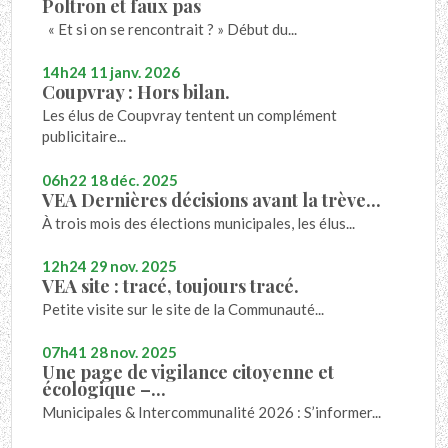
Poltron et faux pas
« Et si on se rencontrait ? » Début du...
14h24
11
janv. 2026
Coupvray : Hors bilan.
Les élus de Coupvray tentent un complément
publicitaire...
06h22
18
déc. 2025
VEA Dernières décisions avant la trève...
À trois mois des élections municipales, les élus...
12h24
29
nov. 2025
VEA site : tracé, toujours tracé.
Petite visite sur le site de la Communauté...
07h41
28
nov. 2025
Une page de vigilance citoyenne et
écologique –...
Municipales & Intercommunalité 2026 : S’informer...