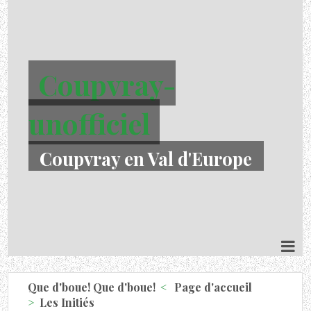
Coupvray-
unofficiel
Coupvray en Val d'Europe
Que d'boue! Que d'boue!
Page d'accueil
Les Initiés