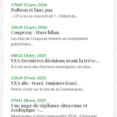
17h49
21
janv. 2026
Poltron et faux pas
« Et si on se rencontrait ? » Début du...
14h24
11
janv. 2026
Coupvray : Hors bilan.
Les élus de Coupvray tentent un complément
publicitaire...
06h22
18
déc. 2025
VEA Dernières décisions avant la trève...
À trois mois des élections municipales, les élus...
12h24
29
nov. 2025
VEA site : tracé, toujours tracé.
Petite visite sur le site de la Communauté...
07h41
28
nov. 2025
Une page de vigilance citoyenne et
écologique –...
Municipales & Intercommunalité 2026 : S’informer...