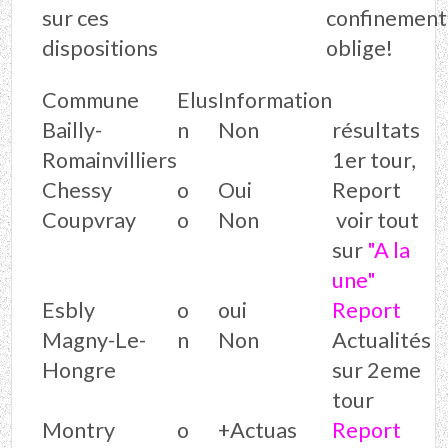
sur ces
confinement
dispositions
oblige!
Commune
Elus
Information
Bailly-
n
Non
résultats
Romainvilliers
1er tour,
Chessy
o
Oui
Report
Coupvray
o
Non
voir tout
sur
"A la
une"
Esbly
o
oui
Report
Magny-Le-
n
Non
Actualités
Hongre
sur 2eme
tour
Montry
o
+Actuas
Report