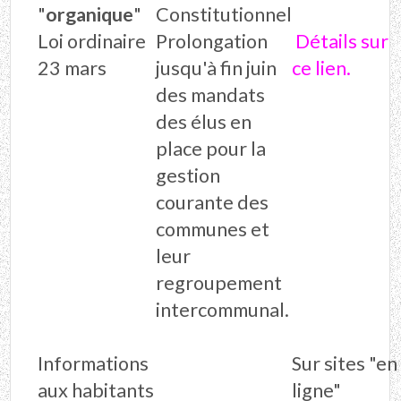
"
organique
"
Constitutionnel
Loi ordinaire
Prolongation
Détails sur
23 mars
jusqu'à fin juin
ce lien.
des mandats
des élus en
place pour la
gestion
courante des
communes et
leur
regroupement
intercommunal.
Informations
Sur sites "en
aux habitants
ligne"