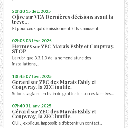
20h30
15
déc. 2025
Olive
VEA Dernières décisions avant la
sur
trève...
Et pour ceux qui démissionnent ? Ils s'amusent
02h05
08
févr. 2025
Hermes
ZEC Marais Esbly et Coupvray,
sur
STOP
La rubrique 3.3.1.0 de la nomenclature des
installations,...
13h45
07
févr. 2025
Gerard
ZEC des Marais Esbly et
sur
Coupvray, la ZEC inutile.
Selon stagiaire en train de gratter les terres laissées...
07h40
31
janv. 2025
Gérard
ZEC des Marais Esbly et
sur
Coupvray, la ZEC inutile.
OUI, j'explique, impossible d'obtenir un contact...