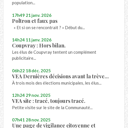
population...
17h49
21
janv. 2026
Poltron et faux pas
« Et si on se rencontrait ? » Début du...
14h24
11
janv. 2026
Coupvray : Hors bilan.
Les élus de Coupvray tentent un complément
publicitaire...
06h22
18
déc. 2025
VEA Dernières décisions avant la trève...
À trois mois des élections municipales, les élus...
12h24
29
nov. 2025
VEA site : tracé, toujours tracé.
Petite visite sur le site de la Communauté...
07h41
28
nov. 2025
Une page de vigilance citoyenne et