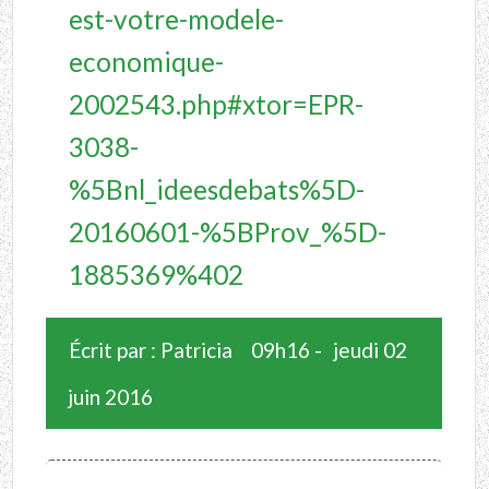
est-votre-modele-
economique-
2002543.php#xtor=EPR-
3038-
%5Bnl_ideesdebats%5D-
20160601-%5BProv_%5D-
1885369%402
Écrit par :
Patricia
09h16
-
jeudi 02
juin 2016